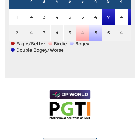
4
3
4
3
5
4
5
4
4
1
4
3
4
3
5
4
7
4
6
2
4
3
4
3
4
5
5
4
4
Eagle/Better
Birdie
Bogey
Double Bogey/Worse